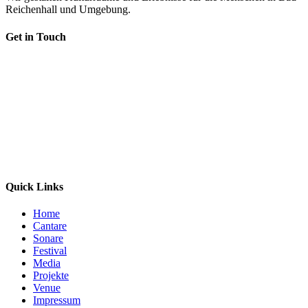
Reichenhall und Umgebung.
Get in Touch
Adresse:
Salzburger Str. 50b, 83435 Bad Reichenhall
Telefon:
+49 8651 7638387
E-Mail:
kontakt@kultur-gut.org
Quick Links
Home
Cantare
Sonare
Festival
Media
Projekte
Venue
Impressum