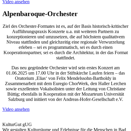
Video ansehen
Alpenbaroque-Orchester
Ziel des Orchester-Formates ist es, auf der Basis historisch-kritischer
Aufführungspraxis Konzerte u.a. mit weiteren Partnern zu
konzeptionieren und umzusetzen, die auf höchstem qualitativem
Niveau stattfinden und gleichzeitig eine regionale Verwurzelung
erleben – sei es programmatisch, sei es durch einen
Kooperationspartner, sei es durch die Architektur, in der das Format
stattfindet.
Das neu gegründete Orchester wird sein erstes Konzert am
01.06.2025 um 17.00 Uhr in der Stiftskirche Laufen feiern – das
Oratorium ‚Elias‘ von Felix Mendelssohn-Bartholdy in
Zusammenarbeit mit dem Euregio ChorWerk, den Haller Lerchen
sowie exzellenten Vokalsolisten unter der Leitung von Christiane
Büttig; ebenfalls in Kooperation mit der Mozarteum Universität
Salzburg und initiiert von der Andreas-Hofer-Gesellschaft e.V.
Video ansehen
KulturGut gUG
Wir gestalten Kulturräume und Erlebnisse für die Menschen in Bad