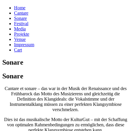
Home
Cantare
Sonare
Festival
Media
Projekte
Venue
Impressum
Cart
Sonare
Sonare
Cantare et sonare – das war in der Musik der Renaissance und des
Frühbarock das Motto des Musizierens und gleichzeitig die
Definition des Klangideals: die Vokalstimme und der
Instrumentalklang müssen zu einer perfekten Klangsymbiose
verschmelzen.
Dies ist das musikalische Motto der KulturGut – mit der Schaffung
von optimalen Rahmenbedingungen zu ermöglichen, dass diese
perfekte Klangsymbiose entstehen kann.